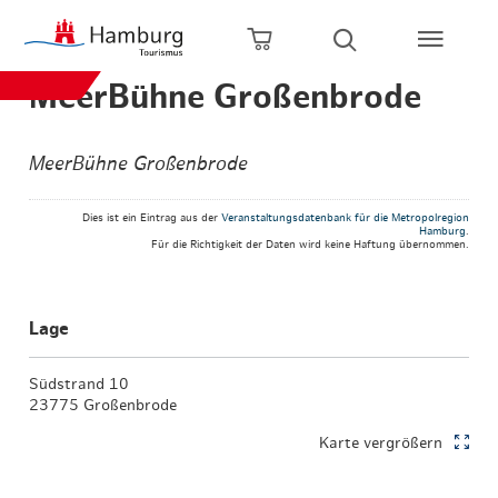
Zum Hauptinhalt springen
Zur Hauptnavigation springen
Zur Volltextsuche springen
Zum Footer springen
Warenkorb öffnen
Suche öffnen
MeerBühne Großenbrode
MeerBühne Großenbrode
Dies ist ein Eintrag aus der
Veranstaltungsdatenbank für die Metropolregion
Hamburg
.
Für die Richtigkeit der Daten wird keine Haftung übernommen.
Lage
Südstrand 10
23775 Großenbrode
Karte vergrößern