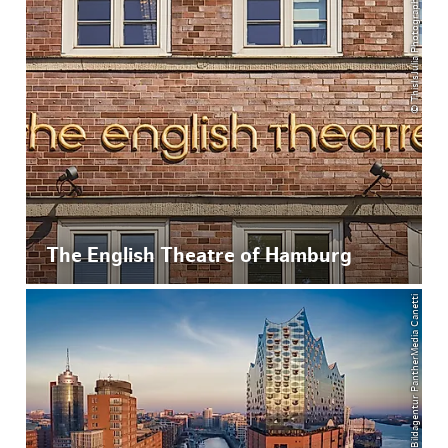
© ThisIsJulia Photography
The English Theatre of Hamburg
© Bildagentur PantherMedia Canetti