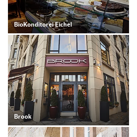
BioKonditorei Eichel
© ThisIsJulia Photography
Brook