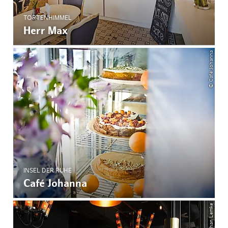
TORTENHIMMEL
Herr Max
© Café Johanna
INSEL DER RUHE
Café Johanna
© Stephan Lemke