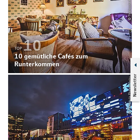
© ThisIsJulia Photography
TOP
10 gemütliche Cafés zum
Runterkommen
Newsletter
© ThisIsJulia Photography