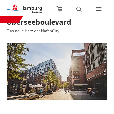
Zum Hauptinhalt springen
Zur Hauptnavigation springen
Zur Volltextsuche springen
Zum Footer springen
Warenkorb öffnen
Suche öffnen
Überseeboulevard
Das neue Herz der HafenCity
© ThisIsJulia Photography