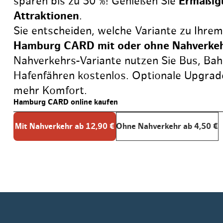
sparen bis zu 50 %! Genießen Sie
Ermäßi
Routen & To
Attraktionen
.
Historische
Sie entscheiden, welche Variante zu Ihrem
Gruppenkarte
Hamburg CARD mit oder ohne Nahverke
Grüne Metro
Nahverkehrs-Variante nutzen Sie Bus, Ba
Erlebnis, Fre
Gültig für bis zu 5 Person
Hafenfähren kostenlos. Optionale Upgrad
mehr Komfort.
Hamburg CARD online kaufen
Mit Nahverkehr ab 12,90 €
Ohne Nahverkehr ab 4,50 €