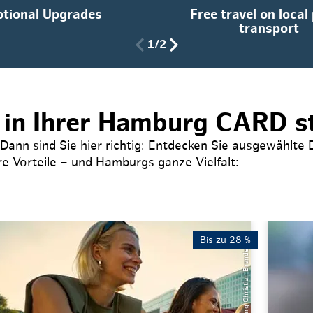
Weihnachten mit Bibi & Tina
tional Upgrades
Free travel on local
transport
1/2
s in Ihrer Hamburg CARD s
nn sind Sie hier richtig: Entdecken Sie ausgewählte E
e Vorteile – und Hamburgs ganze Vielfalt:
Bis zu 28 %