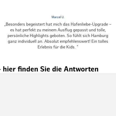
Marcel U.
„Besonders begeistert hat mich das Hafenliebe-Upgrade –
„
es hat perfekt zu meinem Ausflug gepasst und tolle,
B
persönliche Highlights geboten. So fühlt sich Hamburg
ganz individuell an. Absolut empfehlenswert! Ein tolles
Erlebnis für die Kids. ”
hier finden Sie die Antworten
burgs
, das
freie Fahrt
mit Bus, Bahn und Hafenfähren sowie bi
g?