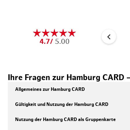
4.7/
5.00
Ihre Fragen zur Hamburg CARD – 
Allgemeines zur Hamburg CARD
Gültigkeit und Nutzung der Hamburg CARD
Was ist die Hamburg CARD?
Die Hamburg CARD ist das
offizielle City-Ticket Ham
Nutzung der Hamburg CARD als Gruppenkarte
Wie lange ist die Hamburg CARD gülti
über 150 Attraktionen
bietet.​