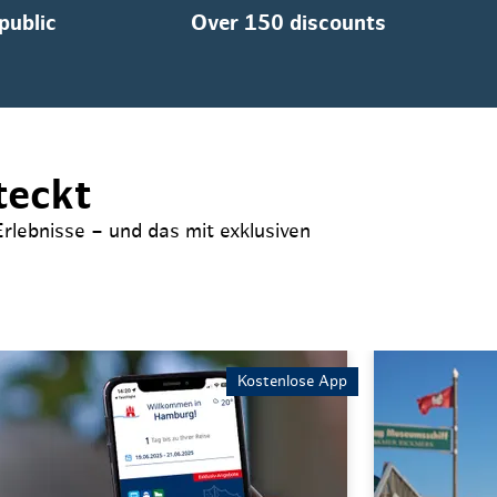
 public
Over 150 discounts
teckt
rlebnisse – und das mit exklusiven
Auswahl be
Kostenlose App