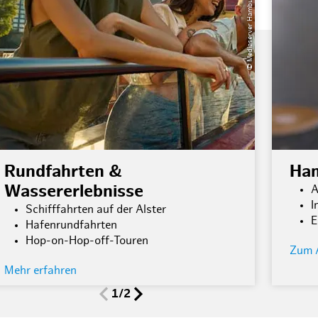
© Mediaserver Hamburg Christian Brandes
Rundfahrten &
Ham
Wassererlebnisse
A
I
Schifffahrten auf der Alster
E
Hafenrundfahrten
Hop-on-Hop-off-Touren
Zum 
Mehr erfahren
1/2