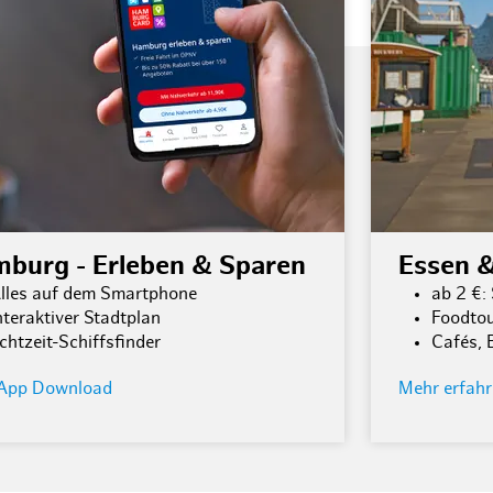
burg - Erleben & Sparen
Essen 
lles auf dem Smartphone
ab 2 €:
nteraktiver Stadtplan
Foodto
chtzeit-Schiffsfinder
Cafés, 
App Download
Mehr erfah