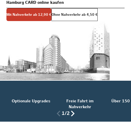
Hamburg CARD online kaufen
uppenkarte
Mit Nahverkehr ab 12,90 €
Ohne Nahverkehr ab 4,50 €
ig für bis zu 5 Personen beliebigen Alters
Tageskart
24,90 
2-Tageskart
43,90 
3-Tageskart
60,90 
Optionale Upgrades
Freie Fahrt im
Über 150
4-Tageskart
77,90 
Nahverkehr
1/2
5-Tageskart
94,90 