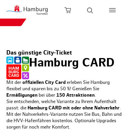
Zum Hauptinhalt springen
Zur Hauptnavigation springen
Zur Volltextsuche springen
Zum Footer springen
Warenkorb öffnen
Suche öffnen
ig für 1 Pers. und 3 Kinder (6 bis 14 Jahre)
Tageskart
12,90 
Das günstige City-Ticket
2-Tageskart
24,90 
Hamburg CARD
3-Tageskart
35,90 
Mit der
offiziellen City Card
erleben Sie Hamburg
flexibel und sparen bis zu 50 %! Genießen Sie
Ermäßigungen
bei über
150 Attraktionen
.
4-Tageskart
46,90 
Sie entscheiden, welche Variante zu Ihrem Aufenthalt
passt: die
Hamburg CARD mit oder ohne Nahverkehr
.
Mit der Nahverkehrs-Variante nutzen Sie Bus, Bahn und
5-Tageskart
54,90 
die HVV-Hafenfähren kostenlos. Optionale Upgrades
sorgen für noch mehr Komfort.