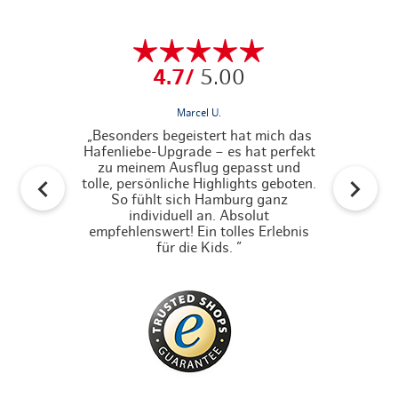
4.7/
5.00
Marcel U.
„Besonders begeistert hat mich das
„Unkompliz
Hafenliebe-Upgrade – es hat perfekt
mit der Ha
zu meinem Ausflug gepasst und
Sehen
tolle, persönliche Highlights geboten.
Unternehmun
So fühlt sich Hamburg ganz
der 
individuell an. Absolut
empfehlenswert! Ein tolles Erlebnis
für die Kids. ”