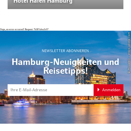
Hotel Hafen Hamburg
Oops, an error occurred! Request: 7b387afea3c07
© Powell83 – stock.adobe.com
NEWSLETTER ABONNIEREN
Hamburg-Neuigkeiten und
Reisetipps!
Anmelden