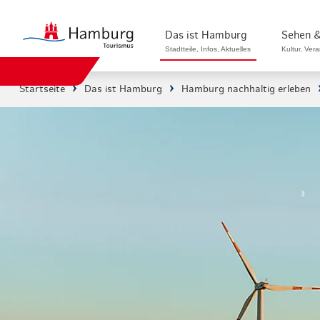
Das ist Hamburg
Sehen &
Stadtteile, Infos, Aktuelles
Kultur, Ver
Startseite
Das ist Hamburg
Hamburg nachhaltig erleben
Stadtteile in Hamburg
Sehenswürdi
Die Welt in Hamburg
Kultur & Mu
Hamburg nachhaltig erleben
Veranstaltu
Ein Tag in Hamburg
Musicals & 
Hamburg das ganze Jahr
Hamburg mar
Hamburg für...
Rundfahrten
Infos & Mobilität
Radfahren i