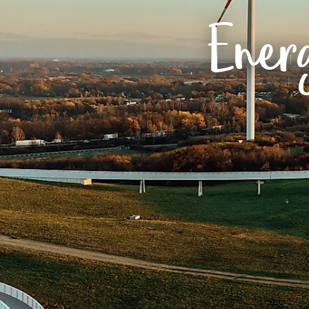
Routen & To
Ener
Historische
Grüne Metro
Erlebnis, Fre