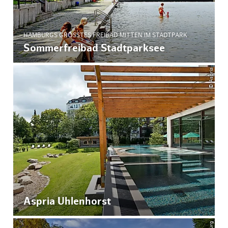
HAMBURGS GRÖSSTES FREIBAD MITTEN IM STADTPARK
Sommerfreibad Stadtparksee
© Aspria
Aspria Uhlenhorst