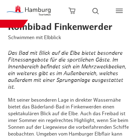
Zum Hauptinhalt springen
Zur Hauptnavigation springen
Zur Volltextsuche springen
Zum Footer springen
Warenkorb öffnen
Suche öffnen
Kombibad Finkenwerder
Schwimmen mit Elbblick
Das Bad mit Blick auf die Elbe bietet besondere
Fitnessangebote für die sportlichen Gäste. Im
Innenbereich befindet sich ein Mehrzweckbecken,
ein weiteres gibt es im Außenbereich, welches
außerdem mit einer Sprunganlage ausgestattet
ist.
Mit seiner besonderen Lage in direkter Wassernähe
bietet das Bäderland-Bad in Finkenwerden einen
spektakulären Blick auf die Elbe. Auch das Freibad ist
imer Sommer ein regelrechtes Highlight, wenn Sie beim
Sonnen auf der Liegewiese die vorbeifahrenden Schiffe
beobachten. Umgeben vom Hamburger Elbflair kann