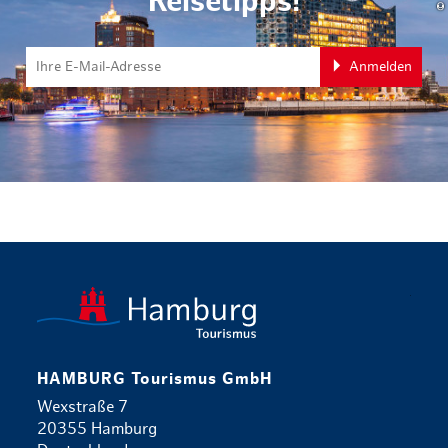
Reisetipps!
Anmelden
zurück zur 
HAMBURG Tourismus GmbH
Wexstraße 7
20355 Hamburg