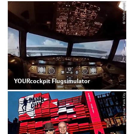
© YOURcockpit
YOURcockpit Flugsimulator
© Tine Acke/ Panik City