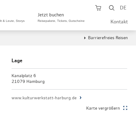
Warenkorb öf
Suche ö
DE
Jetzt buchen
dt & Leute, Storys
Reisepakete, Tickets, Gutscheine
Kontakt
Barrierefreies Reisen
ping A-Z
aurants A-Z
Sommer Special
tteilshopping
s & Bistros A-Z
Lage
Reisepakete
aufszentren
enarten
Kanalplatz 6
Hamburg CARD
21079 Hamburg
märkte
urger Originale
Tickets & Aktivitäten
www.kulturwerkstatt-harburg.de
henmärkte
ne-Restaurants
Hotels
Karte vergrößern
aufsoffene Sonntage
met- & Feinschmecker
Gutschein schenken
dung, Schuhe, Schmuck
& günstig
Gruppenreisen