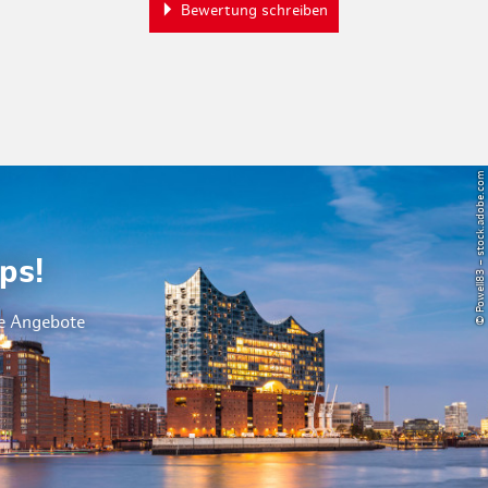
Bewertung schreiben
© Powell83 – stock.adobe.com
ps!
le Angebote