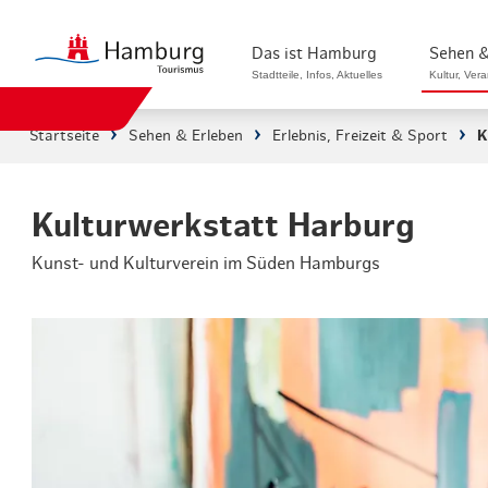
Das ist Hamburg
Sehen &
Stadtteile, Infos, Aktuelles
Kultur, Ver
Startseite
Sehen & Erleben
Erlebnis, Freizeit & Sport
K
Stadtteile in Hamburg
Sehenswürdi
Die Welt in Hamburg
Kultur & Mu
Kulturwerkstatt Harburg
Kunst- und Kulturverein im Süden Hamburgs
Hamburg nachhaltig erleben
Veranstaltu
Ein Tag in Hamburg
Musicals & 
Hamburg das ganze Jahr
Hamburg mar
Hamburg für...
Rundfahrten
Infos & Mobilität
Radfahren i