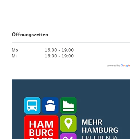
en & Lifestyle
haltig essen & trinken
haltig shoppen
Öffnungszeiten
Mo
16:00 - 19:00
Mi
16:00 - 19:00