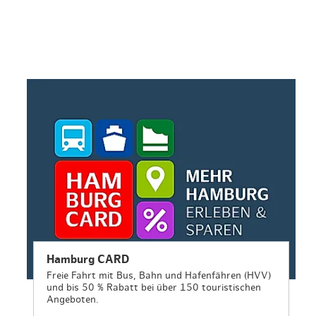
en & Lifestyle
haltig essen & trinken
haltig shoppen
Hamburg CARD
Freie Fahrt mit Bus, Bahn und Hafenfähren (HVV)
und bis 50 % Rabatt bei über 150 touristischen
Angeboten.