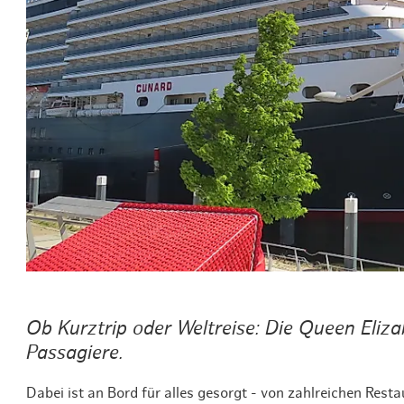
Routen & To
Historische
Grüne Metro
Erlebnis, Fre
Ob Kurztrip oder Weltreise: Die Queen Eliza
Passagiere.
Dabei ist an Bord für alles gesorgt - von zahlreichen Res