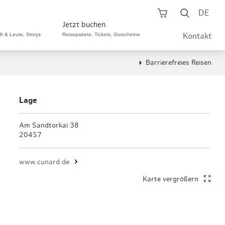
Warenkorb öf
Suche ö
DE
Jetzt buchen
dt & Leute, Storys
Reisepakete, Tickets, Gutscheine
Kontakt
Barrierefreies Reisen
ping A-Z
aurants A-Z
Sommer Special
tteilshopping
s & Bistros A-Z
Lage
Reisepakete
aufszentren
enarten
Am Sandtorkai 38
Hamburg CARD
20457
märkte
urger Originale
Tickets & Aktivitäten
www.cunard.de
henmärkte
ne-Restaurants
Hotels
Karte vergrößern
aufsoffene Sonntage
met- & Feinschmecker
Gutschein schenken
dung, Schuhe, Schmuck
& günstig
Gruppenreisen