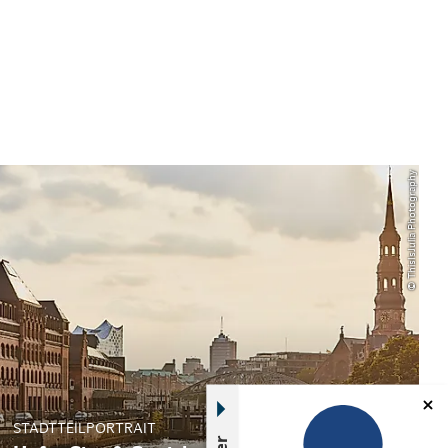
© ThisIsJulia Photography
STADTTEILPORTRAIT