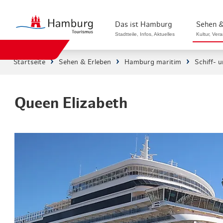
Das ist Hamburg
Sehen &
Stadtteile, Infos, Aktuelles
Kultur, Ver
Startseite
Sehen & Erleben
Hamburg maritim
Schiff- 
Stadtteile in Hamburg
Sehenswürdi
Die Welt in Hamburg
Kultur & Mu
Queen Elizabeth
Hamburg nachhaltig erleben
Veranstaltu
Ein Tag in Hamburg
Musicals & 
Hamburg das ganze Jahr
Hamburg mar
Hamburg für...
Rundfahrten
Infos & Mobilität
Radfahren i