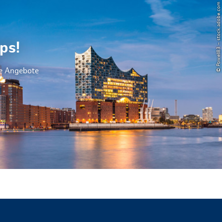
© Powell83 – stock.adobe.com
ps!
le Angebote