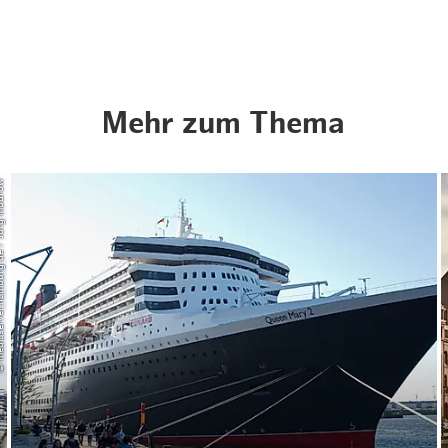
Weihnachten mit Bibi & Tina
Mehr zum Thema
urg.de / Jörg Modrow