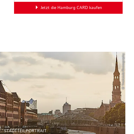
Jetzt die Hamburg CARD kaufen
© ThisIsJulia Photography
STADTTEILPORTRAIT