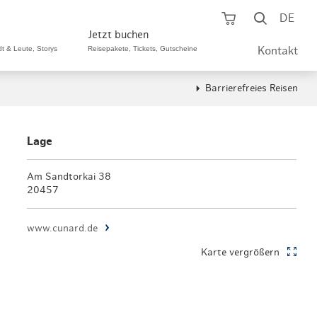
Warenkorb öf
Suche ö
DE
Jetzt buchen
dt & Leute, Storys
Reisepakete, Tickets, Gutscheine
Kontakt
Barrierefreies Reisen
ping A-Z
aurants A-Z
Sommer Special
tteilshopping
s & Bistros A-Z
Lage
Reisepakete
aufszentren
enarten
Am Sandtorkai 38
Hamburg CARD
20457
märkte
urger Originale
Tickets & Aktivitäten
www.cunard.de
henmärkte
ne-Restaurants
Hotels
Karte vergrößern
aufsoffene Sonntage
met- & Feinschmecker
Gutschein schenken
dung, Schuhe, Schmuck
& günstig
Gruppenreisen