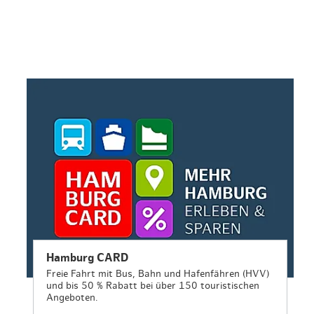
en & Lifestyle
haltig essen & trinken
haltig shoppen
Hamburg CARD
Freie Fahrt mit Bus, Bahn und Hafenfähren (HVV)
und bis 50 % Rabatt bei über 150 touristischen
Angeboten.