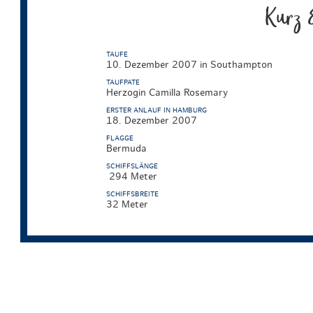
Routen & To
Kurz 
Historische
TAUFE
10. Dezember 2007 in Southampton
Grüne Metro
TAUFPATE
Herzogin Camilla Rosemary
Erlebnis, Fre
ERSTER ANLAUF IN HAMBURG
18. Dezember 2007
FLAGGE
Bermuda
SCHIFFSLÄNGE
294 Meter
SCHIFFSBREITE
32 Meter