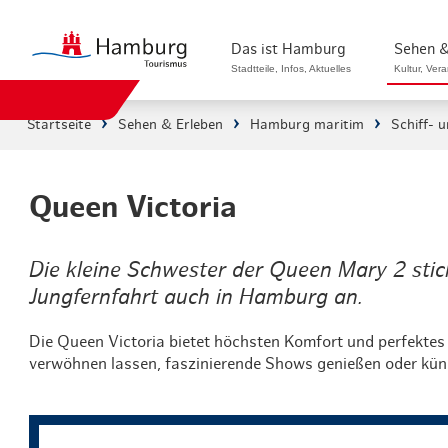
Das ist Hamburg
Sehen &
Stadtteile, Infos, Aktuelles
Kultur, Ver
Startseite
Sehen & Erleben
Hamburg maritim
Schiff- 
Stadtteile in Hamburg
Sehenswürdi
Die Welt in Hamburg
Kultur & Mu
Queen Victoria
Hamburg nachhaltig erleben
Veranstaltu
Die kleine Schwester der Queen Mary 2 stich
Ein Tag in Hamburg
Musicals & 
Jungfernfahrt auch in Hamburg an.
Hamburg das ganze Jahr
Hamburg mar
Die Queen Victoria bietet höchsten Komfort und perfektes
verwöhnen lassen, faszinierende Shows genießen oder küns
Hamburg für...
Rundfahrten
Infos & Mobilität
Radfahren i