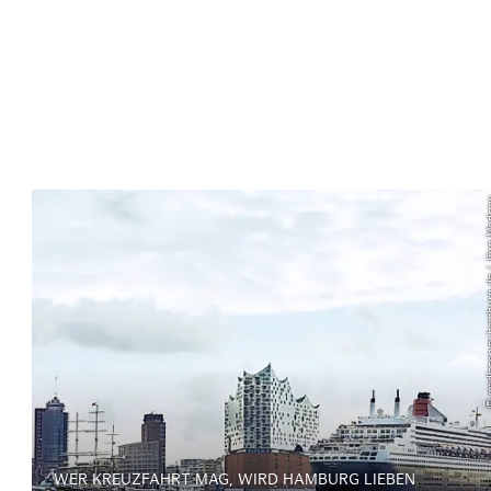
© mediaserver.hamb
WER KREUZFAHRT MAG, WIRD HAMBURG LIEBEN