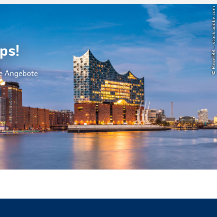
© Powell83 – stock.adobe.com
ps!
le Angebote