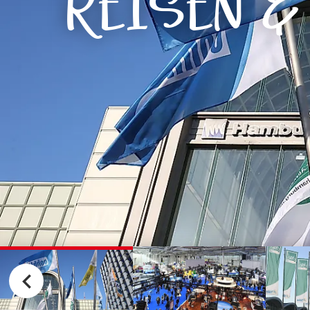
REISEN &
Routen & To
Historische
Grüne Metro
Erlebnis, Fre
©
©