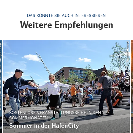
DAS KÖNNTE SIE AUCH INTERESSIEREN
Weitere Empfehlungen
ngress / Juergen Nerger
© ELBE&FLUT / Thomas Hampel
KOSTENLOSE VERANSTALTUNGSREIHE IN DEN
SOMMERMONATEN
Sommer in der HafenCity