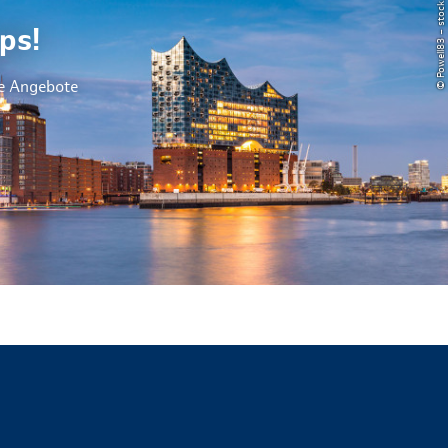
© Powell83 – stock.adobe.com
ps!
le Angebote