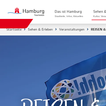
Das ist Hamburg
Sehen &
Stadtteile, Infos, Aktuelles
Kultur, Ver
Startseite
Sehen & Erleben
Veranstaltungen
REISEN 
Stadtteile in Hamburg
Sehenswürdi
Die Welt in Hamburg
Kultur & Mu
Hamburg nachhaltig erleben
Veranstaltu
Ein Tag in Hamburg
Musicals & 
Hamburg das ganze Jahr
Hamburg mar
Hamburg für...
Rundfahrten
Infos & Mobilität
Radfahren i