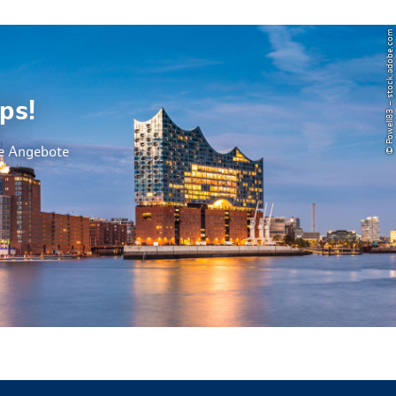
© Powell83 – stock.adobe.com
ps!
le Angebote