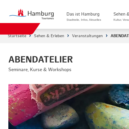
Das ist Hamburg
Sehen &
Stadtteile, Infos, Aktuelles
Kultur, Ver
Startseite
Sehen & Erleben
Veranstaltungen
ABENDAT
Stadtteile in Hamburg
Sehenswürdi
Die Welt in Hamburg
Kultur & Mu
ABENDATELIER
Seminare, Kurse & Workshops
Hamburg nachhaltig erleben
Veranstaltu
Ein Tag in Hamburg
Musicals & 
Hamburg das ganze Jahr
Hamburg mar
Hamburg für...
Rundfahrten
Infos & Mobilität
Radfahren i