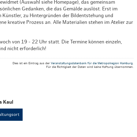
k gewidmet (Auswahl siehe Homepage), das gemeinsam
Weihnachten mit Bibi & Tina
rsönlichen Gedanken, die das Gemälde auslöst. Erst im
m Künstler, zu Hintergründen der Bildentstehung und
ene kreative Prozess an. Alle Materialien stehen im Atelier zur
ch von 19 - 22 Uhr statt. Die Termine können einzeln,
d nicht erforderlich!
Dies ist ein Eintrag aus der
Veranstaltungsdatenbank für die Metropolregion Hamburg
.
Für die Richtigkeit der Daten wird keine Haftung übernommen.
a Kaul
ltungsort