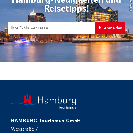
Reisetipps!
Anmelden
zurück zur 
HAMBURG Tourismus GmbH
Wexstraße 7