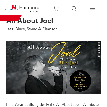
Zum Hauptinhalt springen
Zur Hauptnavigation springen
Zur Volltextsuche springen
Zum Footer springen
Warenkorb öffnen
Suche öffnen
All About Joel
Jazz, Blues, Swing & Chanson
© links im Bild
Eine Veranstaltung der Reihe All About Joel - A Tribute