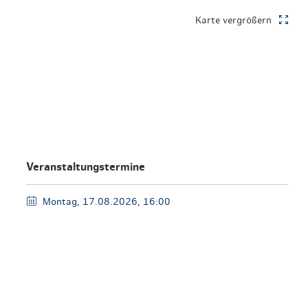
en & Lifestyle
haltig essen & trinken
Karte vergrößern
haltig shoppen
Veranstaltungstermine
Montag, 17.08.2026, 16:00