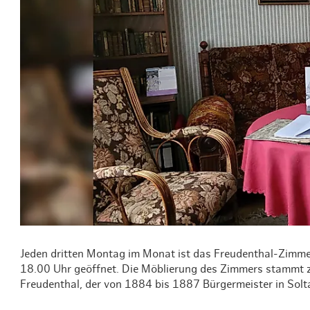
Routen & To
Historische
Grüne Metro
Erlebnis, Fre
Jeden dritten Montag im Monat ist das Freudenthal-Zimmer
18.00 Uhr geöffnet. Die Möblierung des Zimmers stammt 
Freudenthal, der von 1884 bis 1887 Bürgermeister in Solt