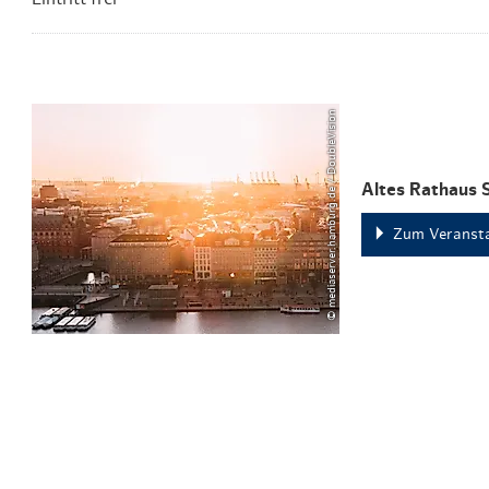
© mediaserver.hamburg.de / DoubleVision
Altes Rathaus 
Zum Veransta