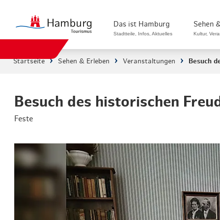
Das ist Hamburg
Sehen &
Stadtteile, Infos, Aktuelles
Kultur, Ver
Startseite
Sehen & Erleben
Veranstaltungen
Besuch de
Stadtteile in Hamburg
Sehenswürdi
Die Welt in Hamburg
Kultur & Mu
Besuch des historischen Fre
Feste
Hamburg nachhaltig erleben
Veranstaltu
Ein Tag in Hamburg
Musicals & 
Hamburg das ganze Jahr
Hamburg mar
Hamburg für...
Rundfahrten
Infos & Mobilität
Radfahren i