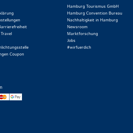
Hamburg Tourismus GmbH
klärung
Hamburg Convention Bureau
stellungen
Nachhaltigkeit in Hamburg
arrierefreiheit
Newsroom
Travel
Marktforschung
Jobs
lichtungsstelle
#wirfuerdich
ungen Coupon
en
yPal
Mastercard
Google Pay