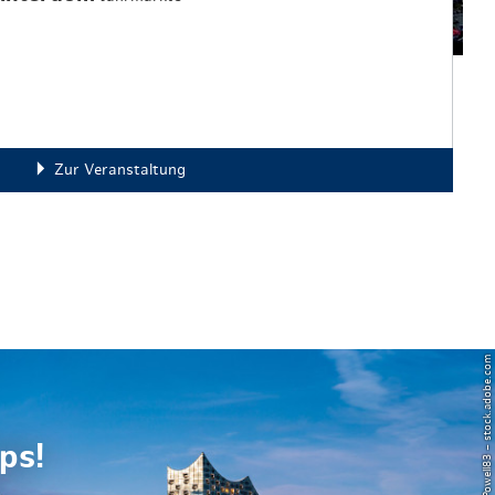
Zur Veranstaltung
© Powell83 – stock.adobe.com
ps!