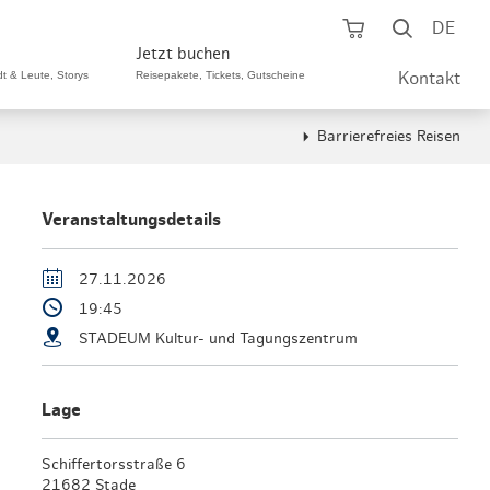
Warenkorb öf
Suche ö
DE
Jetzt buchen
dt & Leute, Storys
Reisepakete, Tickets, Gutscheine
Kontakt
Barrierefreies Reisen
ping A-Z
aurants A-Z
Sommer Special
tteilshopping
s & Bistros A-Z
Veranstaltungsdetails
Reisepakete
aufszentren
enarten
Hamburg CARD
27.11.2026
19:45
märkte
urger Originale
Tickets & Aktivitäten
STADEUM Kultur- und Tagungszentrum
henmärkte
ne-Restaurants
Hotels
aufsoffene Sonntage
met- & Feinschmecker
Lage
Gutschein schenken
dung, Schuhe, Schmuck
& günstig
Schiffertorsstraße 6
Gruppenreisen
21682 Stade