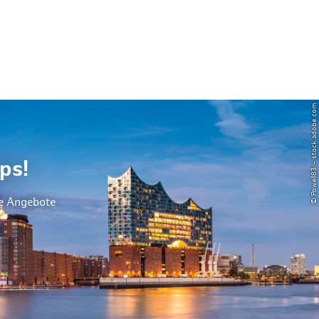
© Powell83 – stock.adobe.com
ps!
le Angebote