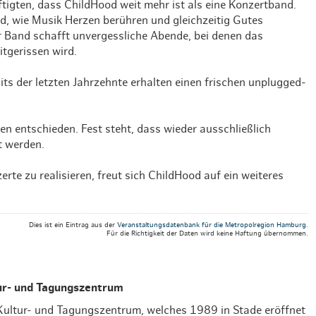
igten, dass ChildHood weit mehr ist als eine Konzertband.
Weihnachten mit Bibi & Tina
d, wie Musik Herzen berühren und gleichzeitig Gutes
 Band schafft unvergessliche Abende, bei denen das
tgerissen wird.
ts der letzten Jahrzehnte erhalten einen frischen unplugged-
entschieden. Fest steht, dass wieder ausschließlich
t werden.
rte zu realisieren, freut sich ChildHood auf ein weiteres
Dies ist ein Eintrag aus der
Veranstaltungsdatenbank für die Metropolregion Hamburg
.
Für die Richtigkeit der Daten wird keine Haftung übernommen.
r- und Tagungszentrum
ltur- und Tagungszentrum, welches 1989 in Stade eröffnet