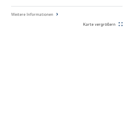
en & Lifestyle
haltig essen & trinken
Weitere Informationen
haltig shoppen
Karte vergrößern