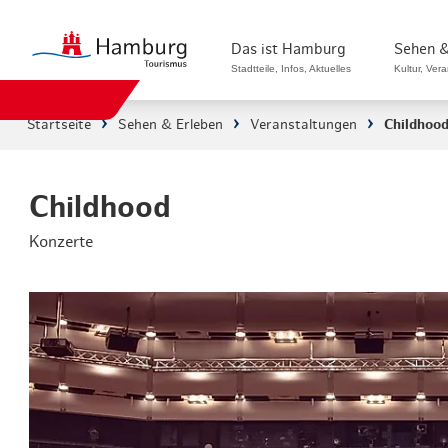
Das ist Hamburg
Sehen &
Stadtteile, Infos, Aktuelles
Kultur, Ver
Startseite
Sehen & Erleben
Veranstaltungen
Childhoo
Stadtteile in Hamburg
Sehenswürdi
Die Welt in Hamburg
Kultur & Mu
Childhood
Konzerte
Hamburg nachhaltig erleben
Veranstaltu
Ein Tag in Hamburg
Musicals & 
Hamburg das ganze Jahr
Hamburg mar
Hamburg für...
Rundfahrten
Infos & Mobilität
Radfahren i