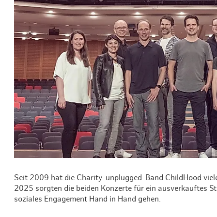
Routen & To
Historische
Grüne Metro
Erlebnis, Fre
Seit 2009 hat die Charity-unplugged-Band ChildHood viele
2025 sorgten die beiden Konzerte für ein ausverkauftes S
soziales Engagement Hand in Hand gehen.