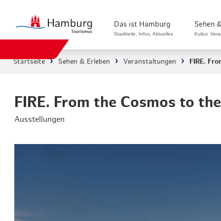
Das ist Hamburg
Sehen &
Stadtteile, Infos, Aktuelles
Kultur, Ver
Startseite
Sehen & Erleben
Veranstaltungen
FIRE. Fr
Stadtteile in Hamburg
Sehenswürdi
Die Welt in Hamburg
Kultur & Mu
FIRE. From the Cosmos to t
Ausstellungen
Hamburg nachhaltig erleben
Veranstaltu
Ein Tag in Hamburg
Musicals & 
Hamburg das ganze Jahr
Hamburg mar
Hamburg für...
Rundfahrten
Infos & Mobilität
Radfahren i