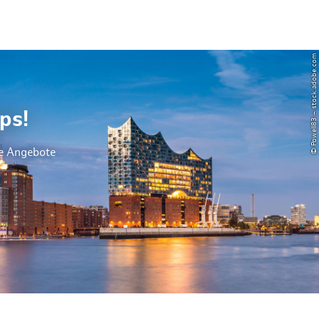
© Powell83 – stock.adobe.com
ps!
le Angebote