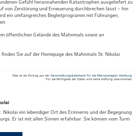
rbundenen Gefühl herannahenden Katastrophen ausgeliefert zu
Weihnachten mit Bibi & Tina
lauf von Zerstörung und Erneuerung durchbrechen lässt – hin
wird ein umfangreiches Begleitprogramm mit Führungen,
en.
em öffentlichen Gelände des Mahnmals sowie an
finden Sie auf der Homepage des Mahnmals St. Nikolai
Dies ist ein Eintrag aus der
Veranstaltungsdatenbank für die Metropolregion Hamburg
.
Für die Richtigkeit der Daten wird keine Haftung übernommen.
olai
 Nikolai ein lebendiger Ort des Erinnerns und der Begegnung
rgs. Er ist mit allen Sinnen erfahrbar: Sie können vom Turm