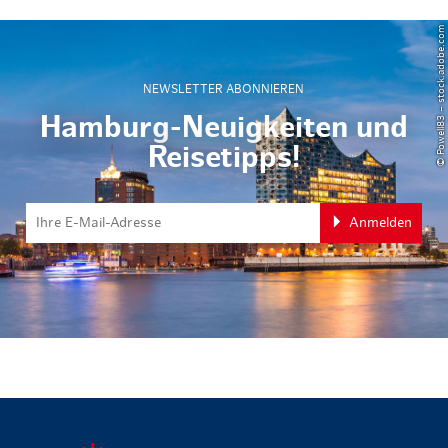
© Powell83 – stock.adobe.com
NEWSLETTER ABONNIEREN
Hamburg-Neuigkeiten und
Reisetipps!
Anmelden
zurück zur 