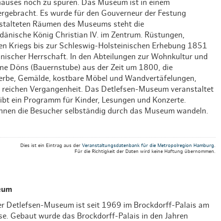
hauses noch zu spüren. Das Museum ist in einem
Weihnachten mit Bibi & Tina
ergebracht. Es wurde für den Gouverneur der Festung
gestalteten Räumen des Museums steht die
änische König Christian IV. im Zentrum. Rüstungen,
en Kriegs bis zur Schleswig-Holsteinischen Erhebung 1851
nischer Herrschaft. In den Abteilungen zur Wohnkultur und
ine Döns (Bauernstube) aus der Zeit um 1800, die
rbe, Gemälde, kostbare Möbel und Wandvertäfelungen,
er reichen Vergangenheit. Das Detlefsen-Museum veranstaltet
ibt ein Programm für Kinder, Lesungen und Konzerte.
nnen die Besucher selbständig durch das Museum wandeln.
Dies ist ein Eintrag aus der
Veranstaltungsdatenbank für die Metropolregion Hamburg
.
Für die Richtigkeit der Daten wird keine Haftung übernommen.
eum
r Detlefsen-Museum ist seit 1969 im Brockdorff-Palais am
se. Gebaut wurde das Brockdorff-Palais in den Jahren