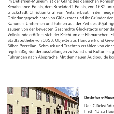
Im Detlefsen-Museum ist der Glanz des dänischen Königs
Renaissance-Palais, dem Brockdorff-Palais, von 1632 unt
Glückstadt, Christian Graf von Pentz, erbaut. In den neu
Gründungsgeschichte von Glückstadt und ihr Gründer der d
Kanonen, Uniformen und Fahnen aus der Zeit des 30jährig
zeugen von der bewegten Geschichte Glückstadts unter dä
Volkskunde eröffnet sich der Reichtum der Elbmarschen. E
Stadtapotheke von 1853, Objekte aus Handwerk und Gewe
Silber, Porzellan, Schmuck und Trachten erzählen von ein
regelmäßig Sonderausstellungen zu Kunst und Kultur. Es g
Führungen nach Absprache. Mit dem neuen Audioguide kö
© Glückstadt Destination Management
Detlefsen-Mus
Das Glückstädte
Fleth 43 zu Hau