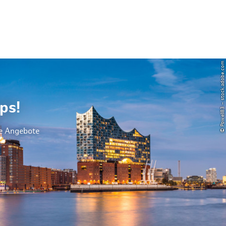
© Powell83 – stock.adobe.com
ps!
le Angebote