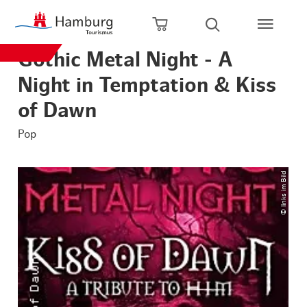
Zum Hauptinhalt springen
Zur Hauptnavigation springen
Zur Volltextsuche springen
Zum Footer springen
Warenkorb öffnen
Suche öffnen
Gothic Metal Night - A
Night in Temptation & Kiss
of Dawn
Pop
© links im Bild