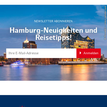
© Powell83 – stock.adobe.com
NEWSLETTER ABONNIEREN
Hamburg-Neuigkeiten und
Reisetipps!
Anmelden
zurück zur 