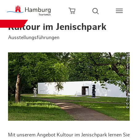
Zum Hauptinhalt springen
Zur Hauptnavigation springen
Zur Volltextsuche springen
Zum Footer springen
Warenkorb öffnen
Suche öffnen
Kultour im Jenischpark
Ausstellungsführungen
© © Tony Cragg, Foto: Andreas Weiss
Mit unserem Angebot Kultour im Jenischpark lernen Sie