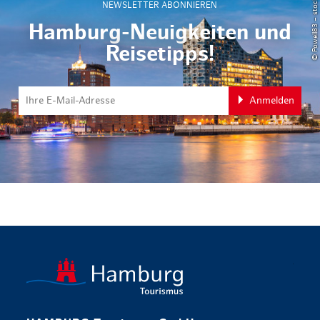
© Powell83 – stock.adobe.com
NEWSLETTER ABONNIEREN
Hamburg-Neuigkeiten und
Reisetipps!
Anmelden
zurück zur 