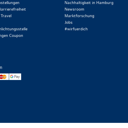
stellungen
Nachhaltigkeit in Hamburg
arrierefreiheit
Newsroom
Travel
Marktforschung
Jobs
lichtungsstelle
#wirfuerdich
ungen Coupon
en
yPal
Mastercard
Google Pay