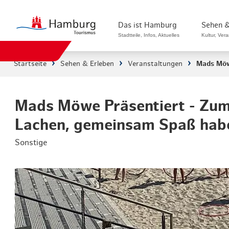
Das ist Hamburg
Sehen &
Stadtteile, Infos, Aktuelles
Kultur, Ver
Startseite
Sehen & Erleben
Veranstaltungen
Mads Möw
Stadtteile in Hamburg
Sehenswürdi
Die Welt in Hamburg
Kultur & Mu
Mads Möwe Präsentiert - Zum
Lachen, gemeinsam Spaß hab
Hamburg nachhaltig erleben
Veranstaltu
Sonstige
Ein Tag in Hamburg
Musicals & 
Hamburg das ganze Jahr
Hamburg mar
Hamburg für...
Rundfahrten
Infos & Mobilität
Radfahren i