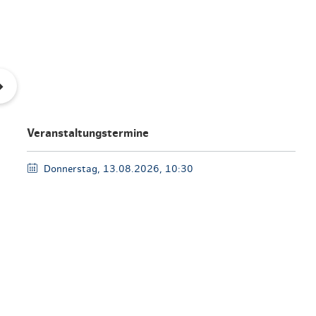
en & Lifestyle
haltig essen & trinken
haltig shoppen
Veranstaltungstermine
Donnerstag, 13.08.2026, 10:30