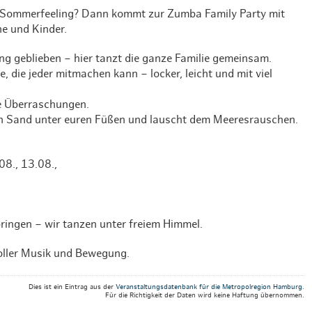
Weihnachten mit Bibi & Tina
nd Sommerfeeling? Dann kommt zur Zumba Family Party mit
ne und Kinder.
jung geblieben – hier tanzt die ganze Familie gemeinsam.
 die jeder mitmachen kann – locker, leicht und mit viel
ive Überraschungen.
en Sand unter euren Füßen und lauscht dem Meeresrauschen.
08., 13.08.,
ringen – wir tanzen unter freiem Himmel.
oller Musik und Bewegung.
Dies ist ein Eintrag aus der
Veranstaltungsdatenbank für die Metropolregion Hamburg
.
Für die Richtigkeit der Daten wird keine Haftung übernommen.