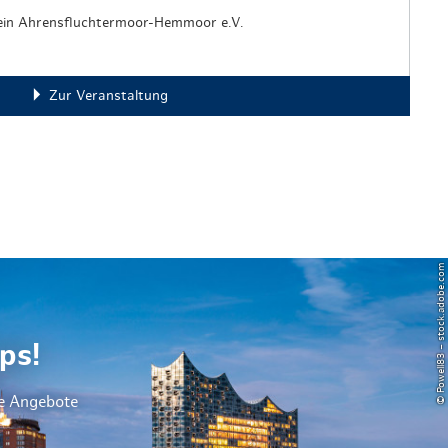
ein Ahrensfluchtermoor-Hemmoor e.V.
Zur Veranstaltung
© Powell83 – stock.adobe.com
ps!
le Angebote