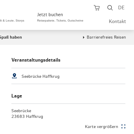
Warenkorb öf
Suche ö
DE
Jetzt buchen
dt & Leute, Storys
Reisepakete, Tickets, Gutscheine
Kontakt
 Spaß haben
Barrierefreies Reisen
ping A-Z
aurants A-Z
Sommer Special
tteilshopping
s & Bistros A-Z
Veranstaltungsdetails
Reisepakete
aufszentren
enarten
Hamburg CARD
Seebrücke Haffkrug
märkte
urger Originale
Tickets & Aktivitäten
Lage
henmärkte
ne-Restaurants
Hotels
aufsoffene Sonntage
met- & Feinschmecker
Seebrücke
Gutschein schenken
23683 Haffkrug
dung, Schuhe, Schmuck
& günstig
Karte vergrößern
Gruppenreisen