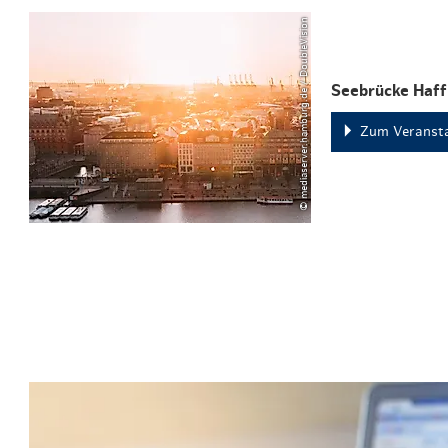
© mediaserver.hamburg.de / DoubleVision
Seebrücke Haff
Zum Veransta