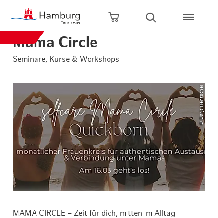
Zum Hauptinhalt springen
Zur Hauptnavigation springen
Zur Volltextsuche springen
Zum Footer springen
Warenkorb öffnen
Suche öffnen
Mama Circle
Seminare, Kurse & Workshops
© Darja Hentschel
MAMA CIRCLE – Zeit für dich, mitten im Alltag