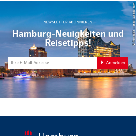
© Powell83 – stock.adobe.com
NEWSLETTER ABONNIEREN
Hamburg-Neuigkeiten und
Reisetipps!
Anmelden
zurück zur 