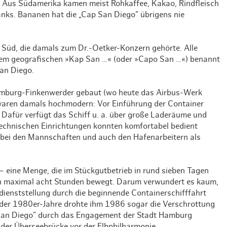
 Aus Südamerika kamen meist Rohkaffee, Kakao, Rindfleisch
Weihnachten mit Bibi & Tina
nks. Bananen hat die „Cap San Diego” übrigens nie
 Süd, die damals zum Dr.-Oetker-Konzern gehörte. Alle
inem geografischen »Kap San …« (oder »Capo San …«) benannt
an Diego.
amburg-Finkenwerder gebaut (wo heute das Airbus-Werk
 waren damals hochmodern: Vor Einführung der Container
 Dafür verfügt das Schiff u. a. über große Laderäume und
echnischen Einrichtungen konnten komfortabel bedient
 bei den Mannschaften und auch den Hafenarbeitern als
 eine Menge, die im Stückgutbetrieb in rund sieben Tagen
in maximal acht Stunden bewegt. Darum verwundert es kaum,
dienststellung durch die beginnende Containerschifffahrt
der 1980er-Jahre drohte ihm 1986 sogar die Verschrottung
 San Diego” durch das Engagement der Stadt Hamburg
 der Überseebrücke vor der Elbphilharmonie.