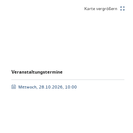
en & Lifestyle
haltig essen & trinken
Karte vergrößern
haltig shoppen
Veranstaltungstermine
Mittwoch, 28.10.2026, 10:00