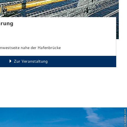
hrung
enwestseite nahe der Hafenbrücke
Zur Veranstaltung