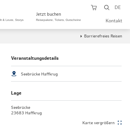
Warenkorb öf
Suche ö
DE
Jetzt buchen
dt & Leute, Storys
Reisepakete, Tickets, Gutscheine
Kontakt
Barrierefreies Reisen
ping A-Z
aurants A-Z
Sommer Special
tteilshopping
s & Bistros A-Z
Veranstaltungsdetails
Reisepakete
aufszentren
enarten
Hamburg CARD
Seebrücke Haffkrug
märkte
urger Originale
Tickets & Aktivitäten
Lage
henmärkte
ne-Restaurants
Hotels
aufsoffene Sonntage
met- & Feinschmecker
Seebrücke
Gutschein schenken
23683 Haffkrug
dung, Schuhe, Schmuck
& günstig
Karte vergrößern
Gruppenreisen