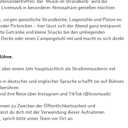
einandertreffen. Bei "Musik im Strandkorb" wird die
Weihnachten mit Bibi & Tina
te Livemusik in besonderer Atmosphäre genießen möchten.
 sorgen gemütliche Strandkörbe, Liegestühle und Plätze im
oder Picknicken – hier lässt sich der Abend ganz entspannt
lte Getränke und kleine Snacks bei den umliegenden
e Decke oder einen Campingstuhl mit und macht es sich direkt
 Bühne.
t über einem Jahr hauptsächlich als Straßenmusikerin mit
p in deutscher und englischer Sprache schafft sie auf Bühnen
 berühren
und ihre Reise über Instagram und TikTok (@linismusik).
men zu Zwecken der Öffentlichkeitsarbeit und
lärst du dich mit der Verwendung dieser Aufnahmen
, sprich bitte unser Team vor Ort an.