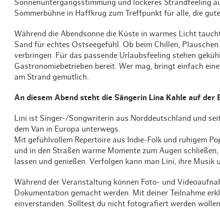
Sonnenuntergangsstimmung und lockeres Strandfeeling auf
Sommerbühne in Haffkrug zum Treffpunkt für alle, die gu
Während die Abendsonne die Küste in warmes Licht taucht,
Sand für echtes Ostseegefühl. Ob beim Chillen, Plauschen 
verbringen. Für das passende Urlaubsfeeling stehen geküh
Gastronomiebetrieben bereit. Wer mag, bringt einfach ein
am Strand gemütlich.
An diesem Abend steht die Sängerin Lina Kahle auf der
Lini ist Singer-/Songwriterin aus Norddeutschland und sei
dem Van in Europa unterwegs.
Mit gefühlvollem Repertoire aus Indie-Folk und ruhigem Po
und in den Straßen warme Momente zum Augen schließen,
lassen und genießen. Verfolgen kann man Lini, ihre Musik 
Während der Veranstaltung können Foto- und Videoaufnah
Dokumentation gemacht werden. Mit deiner Teilnahme erk
einverstanden. Solltest du nicht fotografiert werden wollen