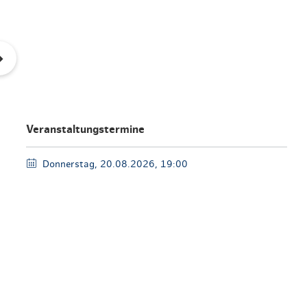
en & Lifestyle
haltig essen & trinken
haltig shoppen
Veranstaltungstermine
Donnerstag, 20.08.2026, 19:00