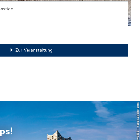
nstige
Zur Veranstaltung
© Powell83 – stock.adobe.com
ps!