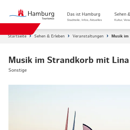
Das ist Hamburg
Sehen &
Stadtteile, Infos, Aktuelles
Kultur, Ver
Startseite
Sehen & Erleben
Veranstaltungen
Musik im 
Stadtteile in Hamburg
Sehenswürdi
Die Welt in Hamburg
Kultur & Mu
Musik im Strandkorb mit Lina
Sonstige
Hamburg nachhaltig erleben
Veranstaltu
Ein Tag in Hamburg
Musicals & 
Hamburg das ganze Jahr
Hamburg mar
Hamburg für...
Rundfahrten
Infos & Mobilität
Radfahren i