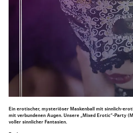
Routen & To
Historische
Grüne Metro
Erlebnis, Fre
Ein erotischer, mysteriöser Maskenball mit sinnlich-erot
mit verbundenen Augen. Unsere „Mixed Erotic“-Party (Mas
voller sinnlicher Fantasien.