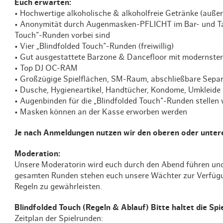
Euch erwarten:
• Hochwertige alkoholische & alkoholfreie Getränke (außer
• Anonymität durch Augenmasken-PFLICHT im Bar- und Tanz
Touch“-Runden vorbei sind
• Vier „Blindfolded Touch“-Runden (freiwillig)
• Gut ausgestattete Barzone & Dancefloor mit modernster
• Top DJ OC-RAM
• Großzügige Spielflächen, SM-Raum, abschließbare Sepa
• Dusche, Hygieneartikel, Handtücher, Kondome, Umkleide
• Augenbinden für die „Blindfolded Touch“-Runden stellen 
• Masken können an der Kasse erworben werden
Je nach Anmeldungen nutzen wir den oberen oder untere
Moderation:
Unsere Moderatorin wird euch durch den Abend führen und
gesamten Runden stehen euch unsere Wächter zur Verfügun
Regeln zu gewährleisten.
Blindfolded Touch (Regeln & Ablauf) Bitte haltet die Spie
Zeitplan der Spielrunden: