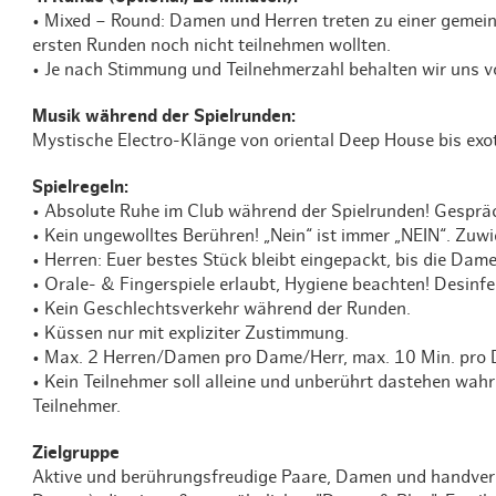
• Mixed – Round: Damen und Herren treten zu einer gemei
ersten Runden noch nicht teilnehmen wollten.
• Je nach Stimmung und Teilnehmerzahl behalten wir uns vo
Musik während der Spielrunden:
Mystische Electro-Klänge von oriental Deep House bis e
Spielregeln:
• Absolute Ruhe im Club während der Spielrunden! Gespräc
• Kein ungewolltes Berühren! „Nein“ ist immer „NEIN“. Zu
• Herren: Euer bestes Stück bleibt eingepackt, bis die Dame
• Orale- & Fingerspiele erlaubt, Hygiene beachten! Desinfe
• Kein Geschlechtsverkehr während der Runden.
• Küssen nur mit expliziter Zustimmung.
• Max. 2 Herren/Damen pro Dame/Herr, max. 10 Min. pro
• Kein Teilnehmer soll alleine und unberührt dastehen wah
Teilnehmer.
Zielgruppe
Aktive und berührungsfreudige Paare, Damen und handverle