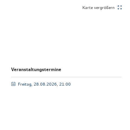
en & Lifestyle
haltig essen & trinken
Karte vergrößern
haltig shoppen
Veranstaltungstermine
Freitag, 28.08.2026, 21:00