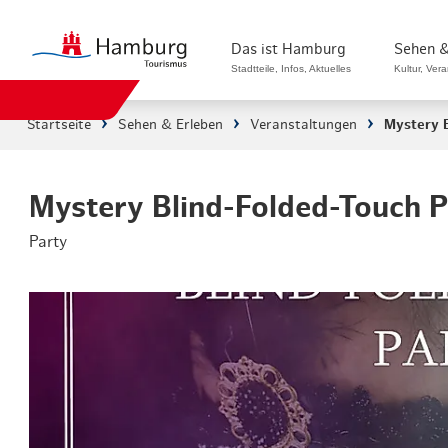
Das ist Hamburg
Sehen &
Stadtteile, Infos, Aktuelles
Kultur, Ver
Startseite
Sehen & Erleben
Veranstaltungen
Mystery B
Stadtteile in Hamburg
Sehenswürdi
Die Welt in Hamburg
Kultur & Mu
Mystery Blind-Folded-Touch P
Party
Hamburg nachhaltig erleben
Veranstaltu
Ein Tag in Hamburg
Musicals & 
Hamburg das ganze Jahr
Hamburg mar
Hamburg für...
Rundfahrten
Infos & Mobilität
Radfahren i