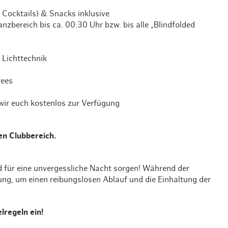
Weihnachten mit Bibi & Tina
 Cocktails) & Snacks inklusive
bereich bis ca. 00:30 Uhr bzw. bis alle „Blindfolded
 Lichttechnik
rees
wir euch kostenlos zur Verfügung
n Clubbereich.
 für eine unvergessliche Nacht sorgen! Während der
g, um einen reibungslosen Ablauf und die Einhaltung der
lregeln ein!