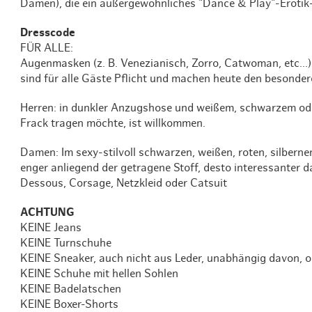
Damen), die ein außergewöhnliches "Dance & Play"-Erotik-
Dresscode
FÜR ALLE:
Augenmasken (z. B. Venezianisch, Zorro, Catwoman, etc..
sind für alle Gäste Pflicht und machen heute den besonde
Herren: in dunkler Anzugshose und weißem, schwarzem od
Frack tragen möchte, ist willkommen.
Damen: Im sexy-stilvoll schwarzen, weißen, roten, silbern
enger anliegend der getragene Stoff, desto interessanter da
Dessous, Corsage, Netzkleid oder Catsuit
ACHTUNG
KEINE Jeans
KEINE Turnschuhe
KEINE Sneaker, auch nicht aus Leder, unabhängig davon, 
KEINE Schuhe mit hellen Sohlen
KEINE Badelatschen
KEINE Boxer-Shorts