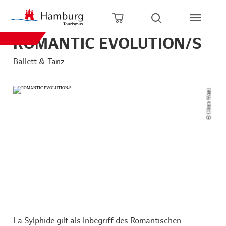
Zum Hauptinhalt springen
Zur Hauptnavigation springen
Zur Volltextsuche springen
Zum Footer springen
Warenkorb öffnen
Suche öffnen
ROMANTIC EVOLUTION/S
Ballett & Tanz
© Kiran West
La Sylphide gilt als Inbegriff des Romantischen