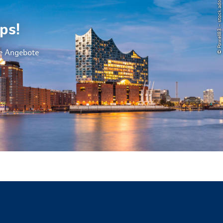
© Powell83 – stock.adobe.com
ps!
le Angebote