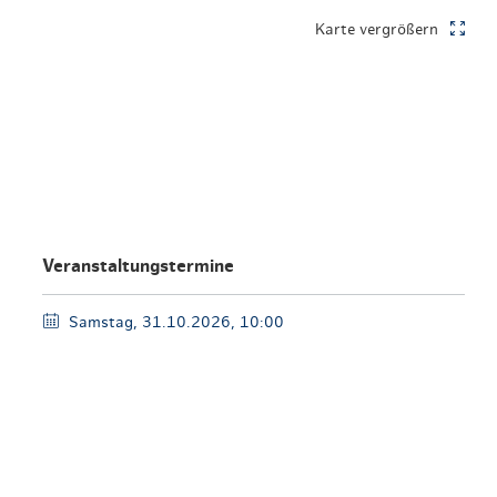
en & Lifestyle
haltig essen & trinken
Karte vergrößern
haltig shoppen
Veranstaltungstermine
Samstag, 31.10.2026, 10:00