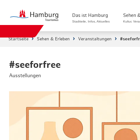
Das ist Hamburg
Sehen &
Stadtteile, Infos, Aktuelles
Kultur, Ver
Startseite
Sehen & Erleben
Veranstaltungen
#seeforf
Stadtteile in Hamburg
Sehenswürdi
Die Welt in Hamburg
Kultur & Mu
#seeforfree
Ausstellungen
Hamburg nachhaltig erleben
Veranstaltu
Ein Tag in Hamburg
Musicals & 
Hamburg das ganze Jahr
Hamburg mar
Hamburg für...
Rundfahrten
Infos & Mobilität
Radfahren i