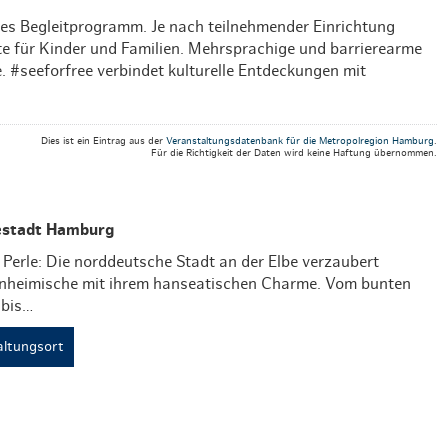
Weihnachten mit Bibi & Tina
ches Begleitprogramm. Je nach teilnehmender Einrichtung
 für Kinder und Familien. Mehrsprachige und barrierearme
 #seeforfree verbindet kulturelle Entdeckungen mit
Dies ist ein Eintrag aus der
Veranstaltungsdatenbank für die Metropolregion Hamburg
.
Für die Richtigkeit der Daten wird keine Haftung übernommen.
estadt Hamburg
Perle: Die norddeutsche Stadt an der Elbe verzaubert
inheimische mit ihrem hanseatischen Charme. Vom bunten
 bis…
ltungsort