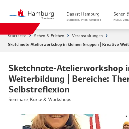
Das ist Hamburg
Sehen &
Stadtteile, Infos, Aktuelles
Kultur, Ver
Startseite
Sehen & Erleben
Veranstaltungen
Sketchnote-Atelierworkshop in kleinen Gruppen | Kreative Weite
Stadtteile in Hamburg
Sehenswürdi
Die Welt in Hamburg
Kultur & Mu
Sketchnote-Atelierworkshop i
Hamburg nachhaltig erleben
Veranstaltu
Weiterbildung | Bereiche: The
Ein Tag in Hamburg
Musicals & 
Selbstreflexion
Hamburg das ganze Jahr
Hamburg mar
Seminare, Kurse & Workshops
Hamburg für...
Rundfahrten
Infos & Mobilität
Radfahren i