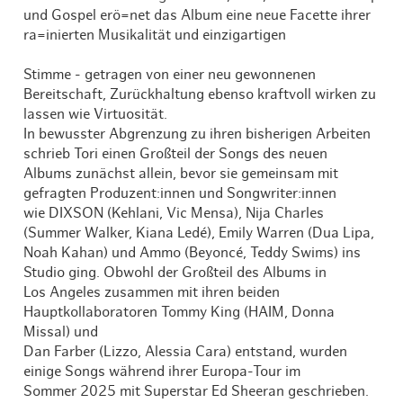
und Gospel erö=net das Album eine neue Facette ihrer
ra=inierten Musikalität und einzigartigen
Stimme - getragen von einer neu gewonnenen
Bereitschaft, Zurückhaltung ebenso kraftvoll wirken zu
lassen wie Virtuosität.
In bewusster Abgrenzung zu ihren bisherigen Arbeiten
schrieb Tori einen Großteil der Songs des neuen
Albums zunächst allein, bevor sie gemeinsam mit
gefragten Produzent:innen und Songwriter:innen
wie DIXSON (Kehlani, Vic Mensa), Nija Charles
(Summer Walker, Kiana Ledé), Emily Warren (Dua Lipa,
Noah Kahan) und Ammo (Beyoncé, Teddy Swims) ins
Studio ging. Obwohl der Großteil des Albums in
Los Angeles zusammen mit ihren beiden
Hauptkollaboratoren Tommy King (HAIM, Donna
Missal) und
Dan Farber (Lizzo, Alessia Cara) entstand, wurden
einige Songs während ihrer Europa-Tour im
Sommer 2025 mit Superstar Ed Sheeran geschrieben.