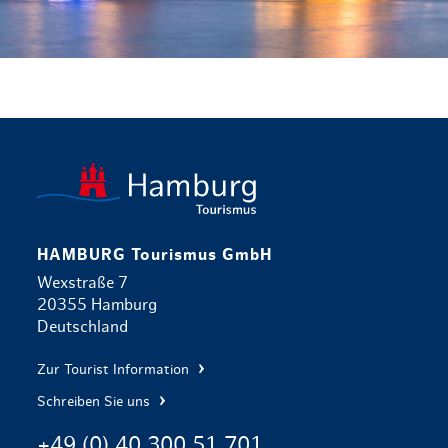
zurück zur 
HAMBURG Tourismus GmbH
Wexstraße 7
20355 Hamburg
Deutschland
Zur Tourist Information
Schreiben Sie uns
+49 (0) 40 300 51 701