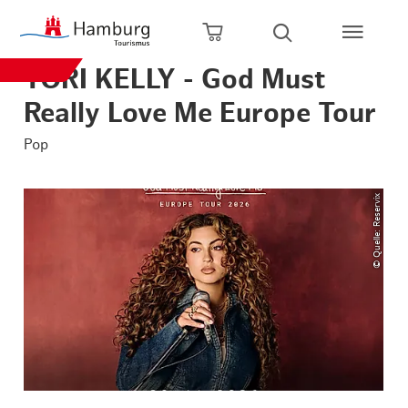
Zum Hauptinhalt springen
Zur Hauptnavigation springen
Zur Volltextsuche springen
Zum Footer springen
Warenkorb öffnen
Suche öffnen
TORI KELLY - God Must
Really Love Me Europe Tour
Pop
© Quelle: Reservix