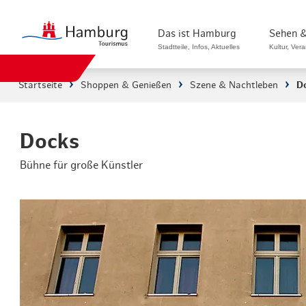
Das ist Hamburg
Sehen &
Stadtteile, Infos, Aktuelles
Kultur, Ver
Startseite
Shoppen & Genießen
Szene & Nachtleben
D
Stadtteile in Hamburg
Sehenswürdi
Die Welt in Hamburg
Kultur & Mu
Docks
Bühne für große Künstler
Hamburg nachhaltig erleben
Veranstaltu
Ein Tag in Hamburg
Musicals & 
Hamburg das ganze Jahr
Hamburg mar
Hamburg für...
Rundfahrten
Infos & Mobilität
Radfahren i