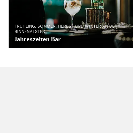
FRÜHLING, SOMMER, HERBST UND WINTER AN DER
BINNENALSTER
Jahreszeiten Bar