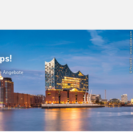
© Powell83 – stock.adobe.com
ps!
le Angebote