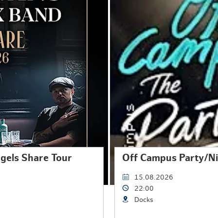
gels Share Tour
Off Campus Party/N
15.08.2026
22:00
Docks