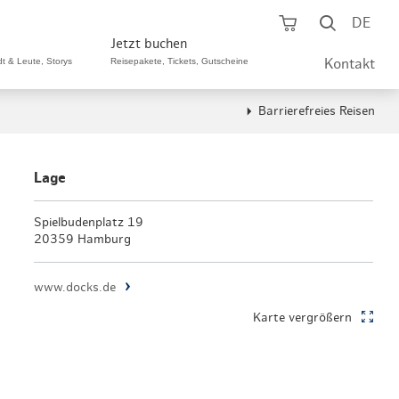
Warenkorb öf
Suche ö
DE
Jetzt buchen
dt & Leute, Storys
Reisepakete, Tickets, Gutscheine
Kontakt
Barrierefreies Reisen
ping A-Z
aurants A-Z
Sommer Special
tteilshopping
s & Bistros A-Z
Lage
Reisepakete
aufszentren
enarten
Spielbudenplatz 19
Hamburg CARD
20359 Hamburg
märkte
urger Originale
Tickets & Aktivitäten
www.docks.de
henmärkte
ne-Restaurants
Hotels
Karte vergrößern
aufsoffene Sonntage
met- & Feinschmecker
Gutschein schenken
dung, Schuhe, Schmuck
& günstig
Gruppenreisen