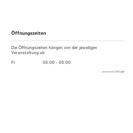
en & Lifestyle
haltig essen & trinken
haltig shoppen
Öffnungszeiten
Die Öffnungszeiten hängen von der jeweiligen
Veranstaltung ab
Fr
00:00 - 00:00