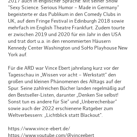
2017 auch in englischer Sprache: Mit seiner Show
"Sexy Science. Serious Humor – Made in Germany"
begeisterte er das Publikum in den Comedy Clubs in
UK, auf dem Fringe Festival in Edinburgh 2018 sowie
mehrfach im English Theatre Frankfurt. Zudem tourte
er zwischen 2019 und 2020 für ein Jahr in den USA
und trat dort u.a. in den renommierten Häusern
Kennedy Center Washington und SoHo Playhouse New
York auf.
Für die ARD war Vince Ebert jahrelang kurz vor der
Tagesschau in „Wissen vor acht – Werkstatt“ den
großen und kleinen Phänomenen des Alltags auf der
Spur. Seine zahlreichen Bücher landen regelmäßig auf
den Bestseller-Listen, darunter „Denken Sie selbst!
Sonst tun es andere für Sie“ und „Unberechenbar“
sowie auch der 2022 erschienene Ratgeber zum
Weltverbessern: „Lichtblick statt Blackout“.
https://www.vince-ebert.de/
https://www.youtube.com/@vinceebert