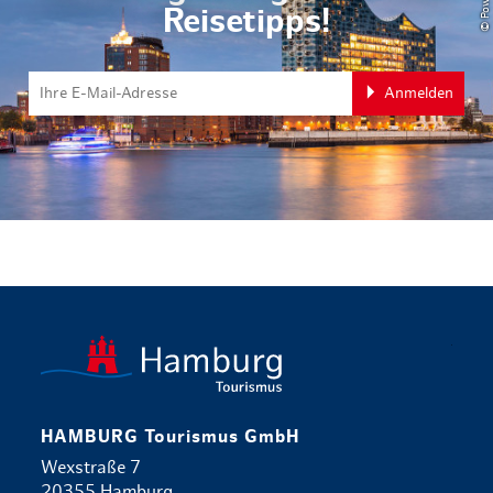
Reisetipps!
Anmelden
zurück zur 
HAMBURG Tourismus GmbH
Wexstraße 7
20355 Hamburg