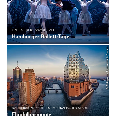
EIN FEST DER TANZVIELFALT
Hamburger Ballett-Tage
© Bildagentur PantherMedia Canetti
DAS HERZ EINER ZUTIEFST MUSIKALISCHEN STADT
Elbphilharmonie