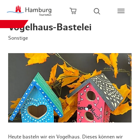
Zum Hauptinhalt springen
Zur Hauptnavigation springen
Zur Volltextsuche springen
Zum Footer springen
Warenkorb öffnen
Suche öffnen
Vogelhaus-Bastelei
Sonstige
© GTS
Heute basteln wir ein Vogelhaus. Dieses können wir