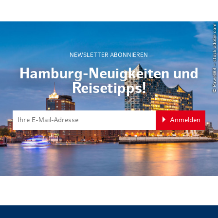
© Powell83 – stock.adobe.com
NEWSLETTER ABONNIEREN
Hamburg-Neuigkeiten und
Reisetipps!
Anmelden