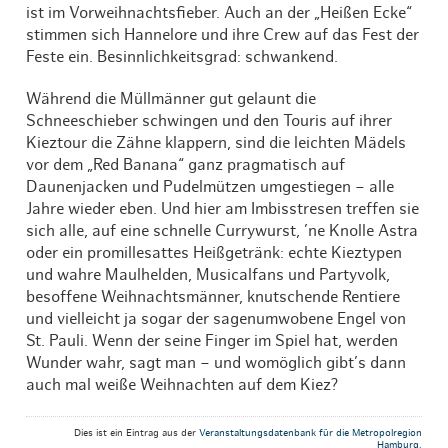
ist im Vorweihnachtsfieber. Auch an der „Heißen Ecke“
stimmen sich Hannelore und ihre Crew auf das Fest der
Feste ein. Besinnlichkeitsgrad: schwankend.
Während die Müllmänner gut gelaunt die
Schneeschieber schwingen und den Touris auf ihrer
Kieztour die Zähne klappern, sind die leichten Mädels
vor dem „Red Banana“ ganz pragmatisch auf
Daunenjacken und Pudelmützen umgestiegen – alle
Jahre wieder eben. Und hier am Imbisstresen treffen sie
sich alle, auf eine schnelle Currywurst, ’ne Knolle Astra
oder ein promillesattes Heißgetränk: echte Kieztypen
und wahre Maulhelden, Musicalfans und Partyvolk,
besoffene Weihnachtsmänner, knutschende Rentiere
und vielleicht ja sogar der sagenumwobene Engel von
St. Pauli. Wenn der seine Finger im Spiel hat, werden
Wunder wahr, sagt man – und womöglich gibt’s dann
auch mal weiße Weihnachten auf dem Kiez?
Dies ist ein Eintrag aus der
Veranstaltungsdatenbank für die Metropolregion
Hamburg
.