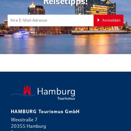
Reisetipps!
Anmelden
zurück zur 
HAMBURG Tourismus GmbH
Wexstraße 7
20355 Hamburg