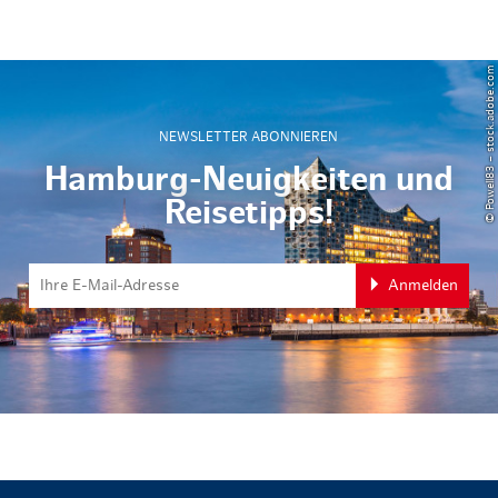
© Powell83 – stock.adobe.com
NEWSLETTER ABONNIEREN
Hamburg-Neuigkeiten und
Reisetipps!
Anmelden