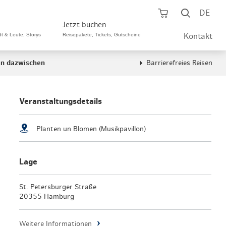
Warenkorb öf
Suche ö
DE
Jetzt buchen
dt & Leute, Storys
Reisepakete, Tickets, Gutscheine
Kontakt
en dazwischen
Barrierefreies Reisen
ping A-Z
aurants A-Z
Sommer Special
tteilshopping
s & Bistros A-Z
Veranstaltungsdetails
Reisepakete
aufszentren
enarten
Hamburg CARD
Planten un Blomen (Musikpavillon)
märkte
urger Originale
Tickets & Aktivitäten
Lage
henmärkte
ne-Restaurants
Hotels
aufsoffene Sonntage
met- & Feinschmecker
St. Petersburger Straße
Gutschein schenken
20355 Hamburg
dung, Schuhe, Schmuck
& günstig
Gruppenreisen
Weitere Informationen