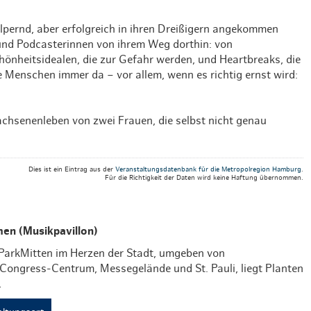
Hotel Skiverliebt
pernd, aber erfolgreich in ihren Dreißigern angekommen
Weihnachten mit Bibi & Tina
 und Podcasterinnen von ihrem Weg dorthin: von
hönheitsidealen, die zur Gefahr werden, und Heartbreaks, die
e Menschen immer da – vor allem, wenn es richtig ernst wird:
achsenenleben von zwei Frauen, die selbst nicht genau
Dies ist ein Eintrag aus der
Veranstaltungsdatenbank für die Metropolregion Hamburg
.
Für die Richtigkeit der Daten wird keine Haftung übernommen.
men (Musikpavillon)
arkMitten im Herzen der Stadt, umgeben von
 Congress-Centrum, Messegelände und St. Pauli, liegt Planten
…