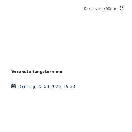
en & Lifestyle
haltig essen & trinken
Karte vergrößern
haltig shoppen
Veranstaltungstermine
Dienstag, 25.08.2026, 19:30