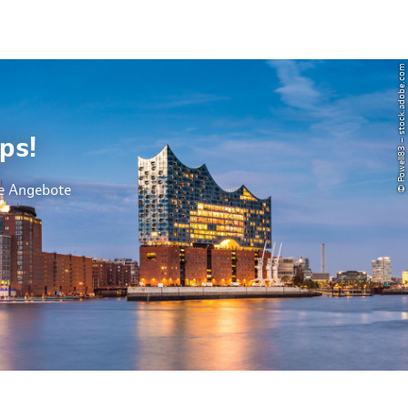
© Powell83 – stock.adobe.com
ps!
le Angebote