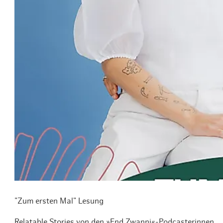
Routen & To
Historische
Grüne Metro
Erlebnis, Fre
"Zum ersten Mal" Lesung
Relatable Stories von den »End Zwanni«-Podcasterinnen