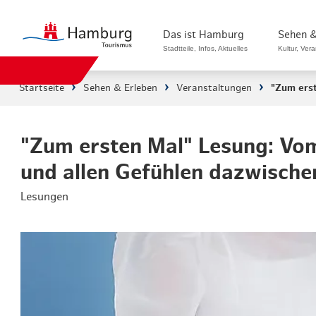
Das ist Hamburg
Sehen &
Stadtteile, Infos, Aktuelles
Kultur, Ver
Startseite
Sehen & Erleben
Veranstaltungen
"Zum ers
Stadtteile in Hamburg
Sehenswürdi
Die Welt in Hamburg
Kultur & Mu
"Zum ersten Mal" Lesung: Vo
und allen Gefühlen dazwische
Hamburg nachhaltig erleben
Veranstaltu
Lesungen
Ein Tag in Hamburg
Musicals & 
Hamburg das ganze Jahr
Hamburg mar
Hamburg für...
Rundfahrten
Infos & Mobilität
Radfahren i