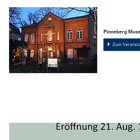
© Johannes Leistner
Pinneberg Mus
Zum Veransta