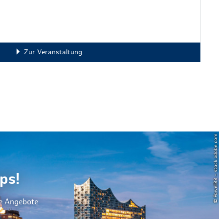
Zur Veranstaltung
© Powell83 – stock.adobe.com
ps!
le Angebote