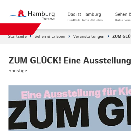
Das ist Hamburg
Sehen &
Stadtteile, Infos, Aktuelles
Kultur, Ver
Startseite
Sehen & Erleben
Veranstaltungen
ZUM GLÜCK
Stadtteile in Hamburg
Sehenswürdi
Die Welt in Hamburg
Kultur & Mu
ZUM GLÜCK! Eine Ausstellung
Sonstige
Hamburg nachhaltig erleben
Veranstaltu
Ein Tag in Hamburg
Musicals & 
Hamburg das ganze Jahr
Hamburg mar
Hamburg für...
Rundfahrten
Infos & Mobilität
Radfahren i