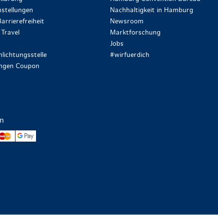
stellungen
Nachhaltigkeit in Hamburg
arrierefreiheit
Newsroom
Travel
Marktforschung
Jobs
lichtungsstelle
#wirfuerdich
ungen Coupon
en
yPal
Mastercard
Google Pay