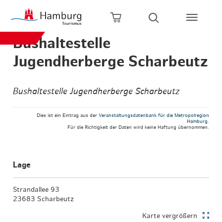
Zum Hauptinhalt springen
Zur Hauptnavigation springen
Zur Volltextsuche springen
Zum Footer springen
Warenkorb öffnen
Suche öffnen
Bushaltestelle
Jugendherberge Scharbeutz
Bushaltestelle Jugendherberge Scharbeutz
Dies ist ein Eintrag aus der
Veranstaltungsdatenbank für die Metropolregion
Hamburg
.
Für die Richtigkeit der Daten wird keine Haftung übernommen.
Lage
Strandallee 93
23683 Scharbeutz
Karte vergrößern