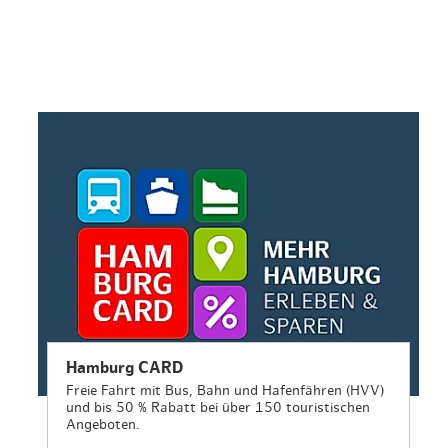
en & Lifestyle
haltig essen & trinken
haltig shoppen
Hamburg CARD
Freie Fahrt mit Bus, Bahn und Hafenfähren (HVV)
und bis 50 % Rabatt bei über 150 touristischen
Angeboten.