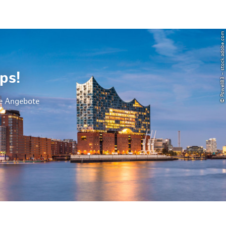
© Powell83 – stock.adobe.com
ps!
le Angebote