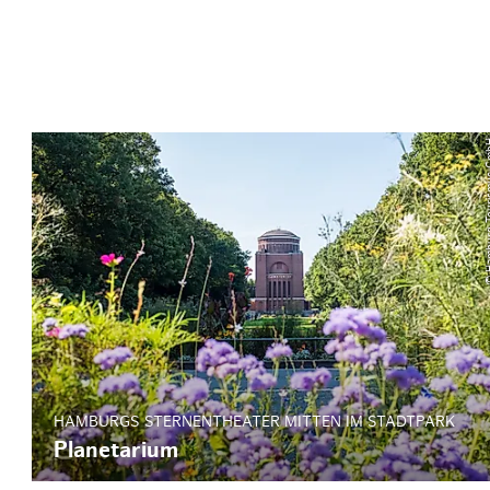
© Hamburg T
HAMBURGS STERNENTHEATER MITTEN IM STADTPARK
Planetarium