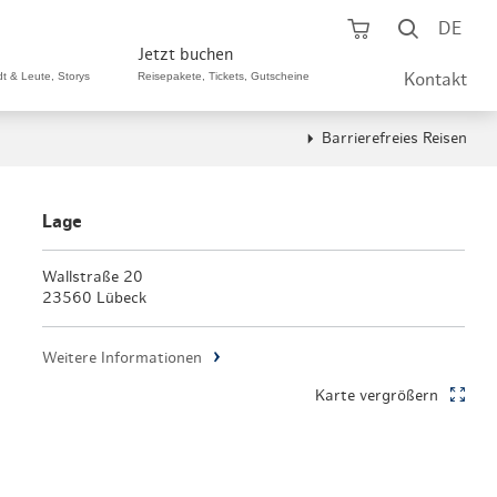
Warenkorb öf
Suche ö
DE
Jetzt buchen
dt & Leute, Storys
Reisepakete, Tickets, Gutscheine
Kontakt
Barrierefreies Reisen
ping A-Z
aurants A-Z
Sommer Special
tteilshopping
s & Bistros A-Z
Lage
Reisepakete
aufszentren
enarten
Wallstraße 20
Hamburg CARD
23560 Lübeck
märkte
urger Originale
Tickets & Aktivitäten
Weitere Informationen
henmärkte
ne-Restaurants
Hotels
Karte vergrößern
aufsoffene Sonntage
met- & Feinschmecker
Gutschein schenken
dung, Schuhe, Schmuck
& günstig
Gruppenreisen