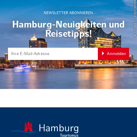
© Powell83 – stock.adobe.com
NEWSLETTER ABONNIEREN
Hamburg-Neuigkeiten und
Reisetipps!
Anmelden
zurück zur 