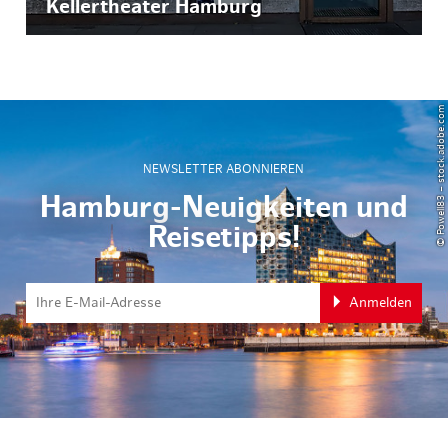
Kellertheater Hamburg
© Powell83 – stock.adobe.com
NEWSLETTER ABONNIEREN
Hamburg-Neuigkeiten und
Reisetipps!
Anmelden