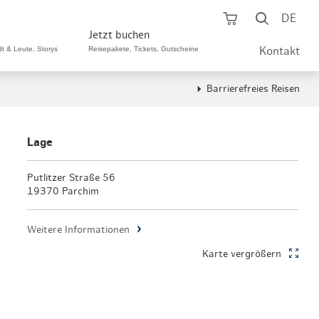
Warenkorb öf
Suche ö
DE
Jetzt buchen
dt & Leute, Storys
Reisepakete, Tickets, Gutscheine
Kontakt
Barrierefreies Reisen
ping A-Z
aurants A-Z
Sommer Special
tteilshopping
s & Bistros A-Z
Lage
Reisepakete
aufszentren
enarten
Putlitzer Straße 56
Hamburg CARD
19370 Parchim
märkte
urger Originale
Tickets & Aktivitäten
Weitere Informationen
henmärkte
ne-Restaurants
Hotels
Karte vergrößern
aufsoffene Sonntage
met- & Feinschmecker
Gutschein schenken
dung, Schuhe, Schmuck
& günstig
Gruppenreisen