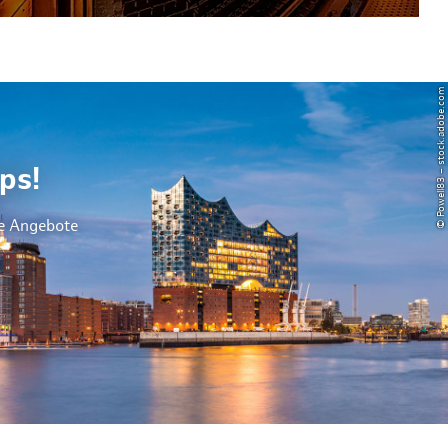
© Powell83 – stock.adobe.com
ps!
le Angebote