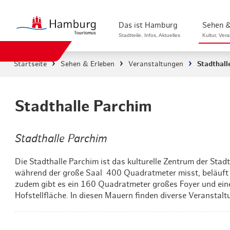
Das ist Hamburg
Sehen &
Stadtteile, Infos, Aktuelles
Kultur, Ver
Startseite
Sehen & Erleben
Veranstaltungen
Stadthall
Stadtteile in Hamburg
Sehenswürdi
Die Welt in Hamburg
Kultur & Mu
Stadthalle Parchim
Hamburg nachhaltig erleben
Veranstaltu
Stadthalle Parchim
Ein Tag in Hamburg
Musicals & 
Die Stadthalle Parchim ist das kulturelle Zentrum der Stadt
Hamburg das ganze Jahr
Hamburg mar
während der große Saal 400 Quadratmeter misst, beläuft 
zudem gibt es ein 160 Quadratmeter großes Foyer und ei
Hamburg für...
Rundfahrten
Hofstellfläche. In diesen Mauern finden diverse Veranstalt
Infos & Mobilität
Radfahren i