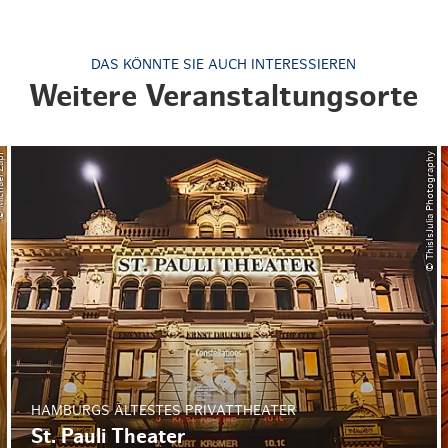
DAS KÖNNTE SIE AUCH INTERESSIEREN
Weitere Veranstaltungsorte
ael Zapf
© ThisIsJulia Photography
HAMBURGS ÄLTESTES PRIVATTHEATER
St. Pauli Theater