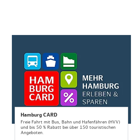
en & Lifestyle
haltig essen & trinken
haltig shoppen
Hamburg CARD
Freie Fahrt mit Bus, Bahn und Hafenfähren (HVV)
und bis 50 % Rabatt bei über 150 touristischen
Angeboten.