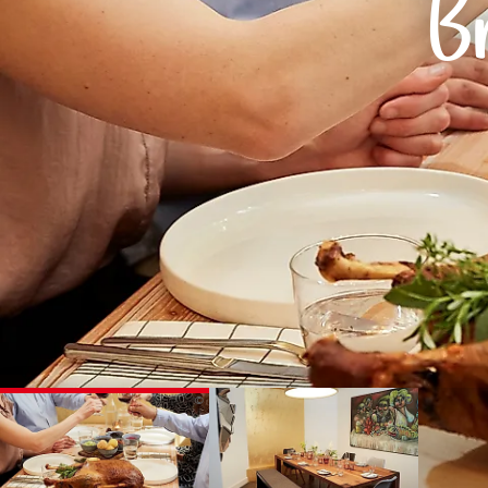
B
Routen & To
Historische
Grüne Metro
Erlebnis, Fre
©
©