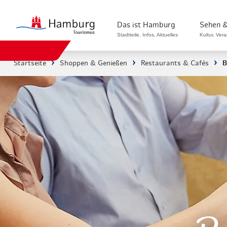
Das ist Hamburg
Sehen &
Stadtteile, Infos, Aktuelles
Kultur, Ver
Startseite
Shoppen & Genießen
Restaurants & Cafés
B
Stadtteile in Hamburg
Sehenswürdi
Die Welt in Hamburg
Kultur & Mu
Hamburg nachhaltig erleben
Veranstaltu
Ein Tag in Hamburg
Musicals & 
Hamburg das ganze Jahr
Hamburg mar
Hamburg für...
Rundfahrten
Infos & Mobilität
Radfahren i