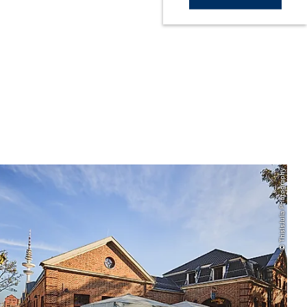
© ThisIsJulia Photography