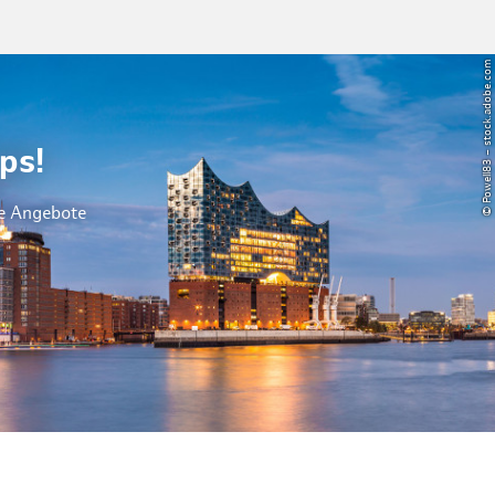
© Powell83 – stock.adobe.com
ps!
le Angebote