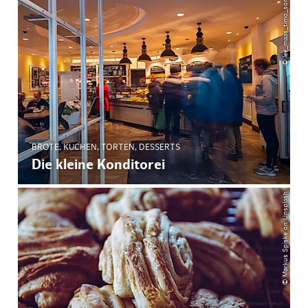
© lee_maas_timo_sommer
BROTE, KUCHEN, TORTEN, DESSERTS
Die kleine Konditorei
© Markus Spiske on Unsplash