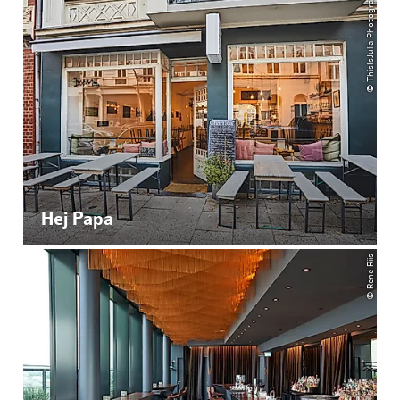
© ThisIsJulia Photography
Hej Papa
© Rene Riis